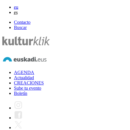
eu
es
Contacto
Buscar
AGENDA
Actualidad
CREACIONES
Sube tu evento
Boletín