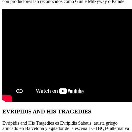
con productores tan reconocidos como Guille Milkyway o Parade.
EVRIPIDIS AND HIS TRAGEDIES
Evripidis and His Tragedies es Evripidis Sabatis, artista griego
afincado en Barcelona y agitador de la escena LGTBQI+ alternativa