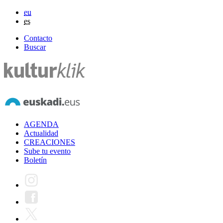
eu
es
Contacto
Buscar
AGENDA
Actualidad
CREACIONES
Sube tu evento
Boletín