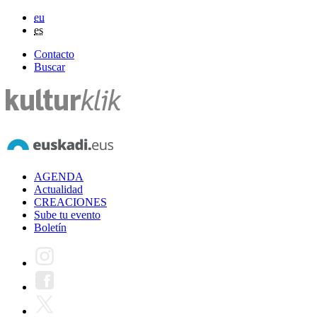
eu
es
Contacto
Buscar
AGENDA
Actualidad
CREACIONES
Sube tu evento
Boletín