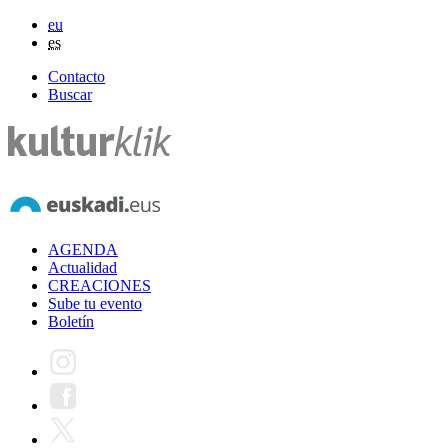
eu
es
Contacto
Buscar
AGENDA
Actualidad
CREACIONES
Sube tu evento
Boletín