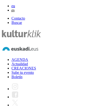
eu
es
Contacto
Buscar
AGENDA
Actualidad
CREACIONES
Sube tu evento
Boletín