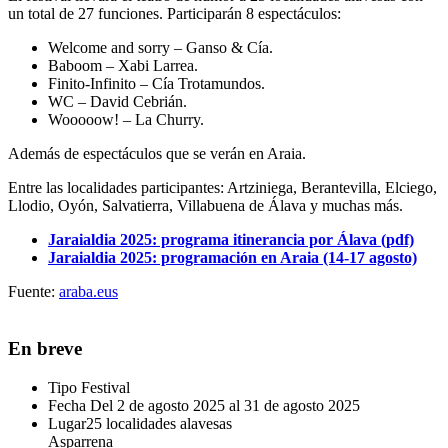
un total de 27 funciones. Participarán 8 espectáculos:
Welcome and sorry – Ganso & Cía.
Baboom – Xabi Larrea.
Finito-Infinito – Cía Trotamundos.
WC – David Cebrián.
Wooooow! – La Churry.
Además de espectáculos que se verán en Araia.
Entre las localidades participantes: Artziniega, Berantevilla, Elciego,
Llodio, Oyón, Salvatierra, Villabuena de Álava y muchas más.
Jaraialdia 2025: programa itinerancia por Álava (pdf)
Jaraialdia 2025: programación en Araia (14-17 agosto)
Fuente:
araba.eus
En breve
Tipo
Festival
Fecha
Del 2 de agosto 2025 al 31 de agosto 2025
Lugar
25 localidades alavesas
Asparrena