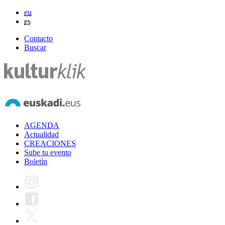
eu
es
Contacto
Buscar
AGENDA
Actualidad
CREACIONES
Sube tu evento
Boletín