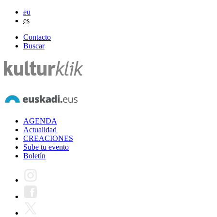
eu
es
Contacto
Buscar
AGENDA
Actualidad
CREACIONES
Sube tu evento
Boletín