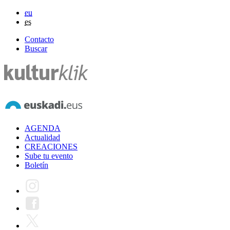
eu
es
Contacto
Buscar
AGENDA
Actualidad
CREACIONES
Sube tu evento
Boletín