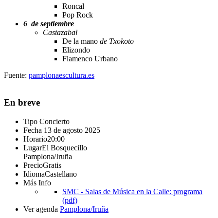
Roncal
Pop Rock
6 de septiembre
Castazabal
De la mano
de Txokoto
Elizondo
Flamenco Urbano
Fuente:
pamplonaescultura.es
En breve
Tipo
Concierto
Fecha
13 de agosto 2025
Horario
20:00
Lugar
El Bosquecillo
Pamplona/Iruña
Precio
Gratis
Idioma
Castellano
Más Info
SMC - Salas de Música en la Calle: programa
(pdf)
Ver agenda
Pamplona/Iruña