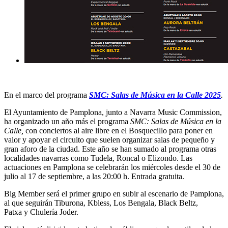
En el marco del programa
SMC: Salas de Música en la Calle 2025
.
El Ayuntamiento de Pamplona
, junto a
Navarra Music Commission
,
ha organizado un año más el programa
SMC: Salas de Música en la
Calle,
con conciertos al aire libre en
el
Bosquecillo
para poner en
valor y apoyar el circuito que suelen organizar salas de pequeño y
gran aforo de la ciudad. Este año se han sumado al programa otras
localidades navarras como Tudela, Roncal o Elizondo. Las
actuaciones en
Pamplona
se celebrarán los miércoles desde el
30 de
julio al 17 de septiembre,
a las
20:00 h.
Entrada
gratuita
.
Big Member
será el primer grupo en subir al escenario de Pamplona,
al que seguirán
Tiburona, Kbless, Los Bengala, Black Beltz,
Patxa
y
Chulería Joder.