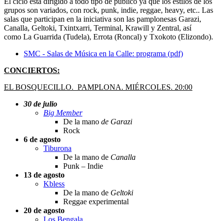
El ciclo está dirigido a todo tipo de público ya que los estilos de los
grupos son variados, con rock, punk, indie, reggae, heavy, etc.. Las
salas que participan en la iniciativa son las pamplonesas
Garazi,
Canalla, Geltoki, Txintxarri, Terminal, Krawill
y
Zentral
, así
como
La Guarrida (Tudela), Errota (Roncal) y Txokoto (Elizondo).
SMC - Salas de Música en la Calle: programa (pdf)
CONCIERTOS:
EL BOSQUECILLO. PAMPLONA. MIÉRCOLES. 20:00
30 de julio
Big Member
De la mano
de Garazi
Rock
6 de agosto
Tiburona
De la mano de
Canalla
Punk – Indie
13 de agosto
Kbless
De la mano de
Geltoki
Reggae experimental
20 de agosto
Los Bengala