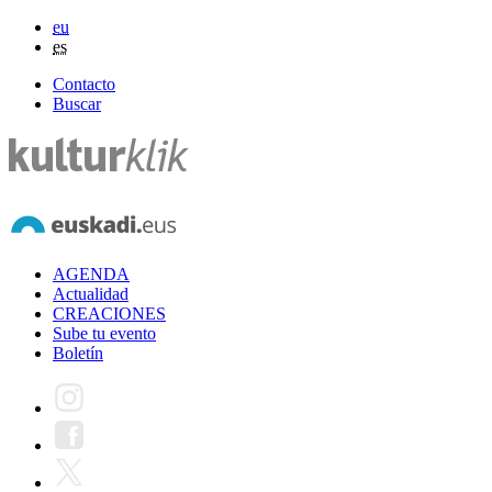
eu
es
Contacto
Buscar
AGENDA
Actualidad
CREACIONES
Sube tu evento
Boletín