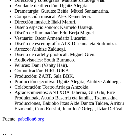
Dirección y coreografía: Maitane Zalduegi Viar.
Ayudante de dirección: Ugaitz Alegria.
Dramaturgia: Gurutze Beitia, Mitxel Santamarina.
Composición musical: Alex Rementeria.
Dirección musical: Iñaki Maruri.
Diseño espacio sonoro: Karmelo Usategi.
Diseño de iluminación: Edu Berja Miguel.
Vestuario: Oscar Armendariz Lucarini.
Diseño de escenografía: ATX Diseinua eta Sorkuntza.
Atrezzo: Ainhize Zalduegi.
Diseño de cartel y photocall: Miguel Gren.
Audiovisuales: South Barranco.
Pelucas: Dani (Vanity Hair).
Comunicación: HIRUDIKA.
Producción: ZART, Sala BBK.
Producción ejecutiva: Ugaitz Alegria, Ainhize Zalduegi.
Colaboración: Teatro Arriaga Antzokia.
Agradecimientos: ANTXOA Taberna, Glu Glu, Erre
Produkzioak, Atxulo Baserria eta familia, Txamuskina
Producciones, Bakioko Itxas Alde Dantza Taldea, Arritxu
Eizmendi, Coro Rossini, Juan José Ortega, Itziar Del Val.
Fuente:
pabellon6.org