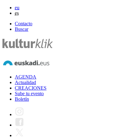
eu
es
Contacto
Buscar
AGENDA
Actualidad
CREACIONES
Sube tu evento
Boletín