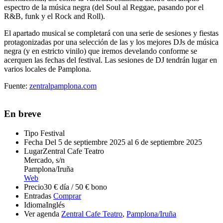
espectro de la música negra (del Soul al Reggae, pasando por el
R&B, funk y el Rock and Roll).
El apartado musical se completará con una serie de sesiones y fiestas
protagonizadas por una selección de las y los mejores DJs de música
negra (y en estricto vinilo) que iremos develando conforme se
acerquen las fechas del festival. Las sesiones de DJ tendrán lugar en
varios locales de Pamplona.
Fuente:
zentralpamplona.com
En breve
Tipo
Festival
Fecha
Del 5 de septiembre 2025 al 6 de septiembre 2025
Lugar
Zentral Cafe Teatro
Mercado, s/n
Pamplona/Iruña
Web
Precio
30 € día / 50 € bono
Entradas
Comprar
Idioma
Inglés
Ver agenda
Zentral Cafe Teatro
,
Pamplona/Iruña