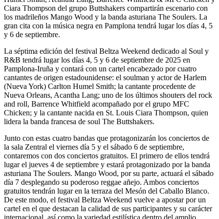
Ciara Thompson del grupo Buttshakers compartirán escenario con
los madrileños Mango Wood y la banda asturiana The Soulers. La
gran cita con la música negra en Pamplona tendrá lugar los días
4, 5
y 6 de septiembre.
La séptima edición del festival Beltza Weekend dedicado al Soul y
R&B tendrá lugar los días 4, 5 y 6 de septiembre de 2025 en
Pamplona-Iruña y contará con un cartel encabezado por cuatro
cantantes de origen estadounidense: el soulman y actor de Harlem
(Nueva York) Carlton Humel Smith; la cantante procedente de
Nueva Orleans, Acantha Lang; uno de los últimos shouters del rock
and roll, Barrence Whitfield acompañado por el grupo MFC
Chicken; y la cantante nacida en St. Louis Ciara Thompson, quien
lidera la banda francesa de soul The Buttshakers.
Junto con estas cuatro bandas que protagonizarán los conciertos de
la sala Zentral el viernes día 5 y el sábado 6 de septiembre,
contaremos con dos conciertos gratuitos. El primero de ellos tendrá
lugar el jueves 4 de septiembre y estará protagonizado por la banda
asturiana The Soulers. Mango Wood, por su parte, actuará el sábado
día 7 desplegando su poderoso reggae añejo. Ambos conciertos
gratuitos tendrán lugar en la terraza del Mesón del Caballo Blanco.
De este modo, el festival Beltza Weekend vuelve a apostar por un
cartel en el que destacan la calidad de sus participantes y su carácter
internacional, así como la variedad estilística dentro del amplio