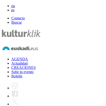
eu
es
Contacto
Buscar
AGENDA
Actualidad
CREACIONES
Sube tu evento
Boletín