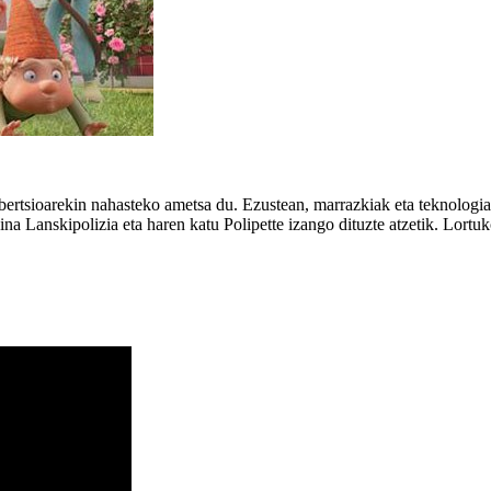
 dibertsioarekin nahasteko ametsa du. Ezustean, marrazkiak eta teknolog
aina Lanskipolizia eta haren katu Polipette izango dituzte atzetik. Lortu