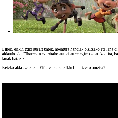
Elfiek, elfkin txiki ausart batek, abentura handiak bizitzeko eta lana
aldatuko da. Elkarrekin ezarritako arauei aurre egiten saiatuko dira, b
lanak batzea?
Beteko alda azkenean Elfieren superelfkin bihurtzeko ametsa?