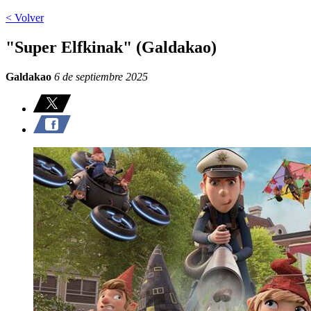
< Volver
"Super Elfkinak" (Galdakao)
Galdakao
6 de septiembre 2025