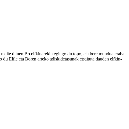
ia maite dituen Bo elfkinarekin egingo du topo, eta bere mundua erabat
ko du Elfie eta Boren arteko adiskidetasunak etsaituta dauden elfkin-