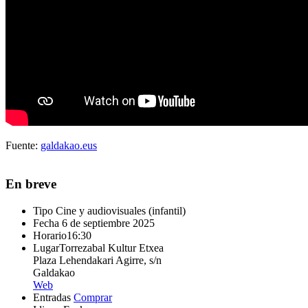
Fuente:
galdakao.eus
En breve
Tipo
Cine y audiovisuales (infantil)
Fecha
6 de septiembre 2025
Horario
16:30
Lugar
Torrezabal Kultur Etxea
Plaza Lehendakari Agirre, s/n
Galdakao
Web
Entradas
Comprar