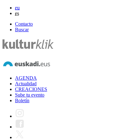
eu
es
Contacto
Buscar
AGENDA
Actualidad
CREACIONES
Sube tu evento
Boletín