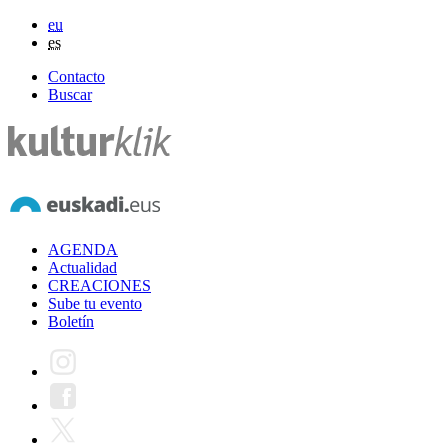
eu
es
Contacto
Buscar
AGENDA
Actualidad
CREACIONES
Sube tu evento
Boletín