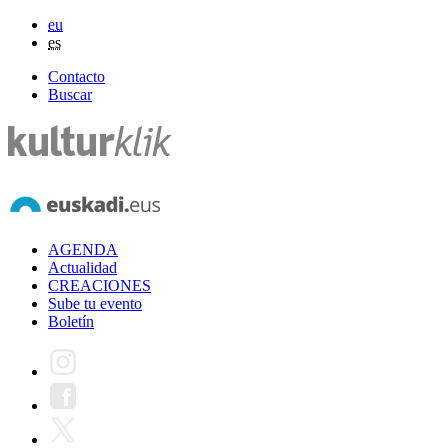
eu
es
Contacto
Buscar
AGENDA
Actualidad
CREACIONES
Sube tu evento
Boletín