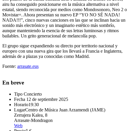
airu ha conseguido posicionarse en la música alternativa a nivel
estatal, siendo reconocida por medios como Mondosonoro, Neo 2 o
Movistar+. Ahora presentan su nuevo EP “YO NO SÉ NADA!
NADA!!!”, cinco nuevas canciones en las que se inclinan hacia un
sonido más electrónico y un imaginario estético más sombrío,
aunque manteniendo la esencia de sus letras luminosas y ritmos
bailables. Un grito generacional de melancolía pop.
El grupo sigue expandiendo su directo por territorio nacional y
europeo con una nueva gira que los llevará a Francia e Inglaterra,
además de a plazas ya conocidas como Madrid.
Fuente:
arrasate.eus
En breve
Tipo
Concierto
Fecha
12 de septiembre 2025
Horario
19:30
Lugar
Centro de Música Juan Arzamendi (JAME)
Zerrajera Kalea, 8
Arrasate-Mondragon
Web
Precio
5 €