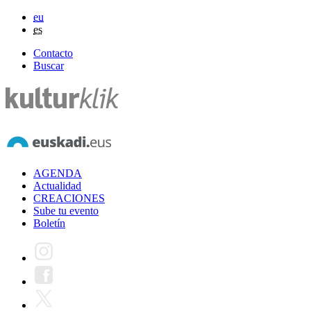
eu
es
Contacto
Buscar
AGENDA
Actualidad
CREACIONES
Sube tu evento
Boletín