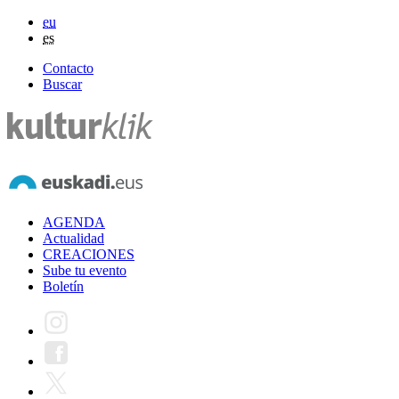
eu
es
Contacto
Buscar
AGENDA
Actualidad
CREACIONES
Sube tu evento
Boletín