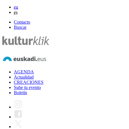
eu
es
Contacto
Buscar
AGENDA
Actualidad
CREACIONES
Sube tu evento
Boletín