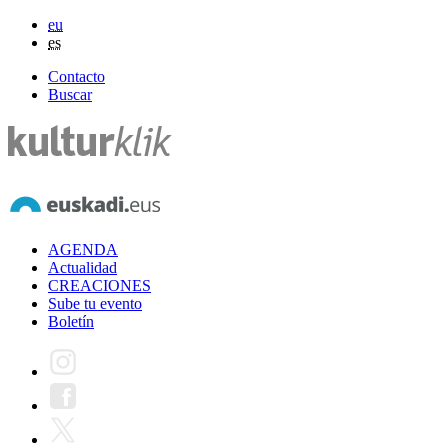
eu
es
Contacto
Buscar
AGENDA
Actualidad
CREACIONES
Sube tu evento
Boletín