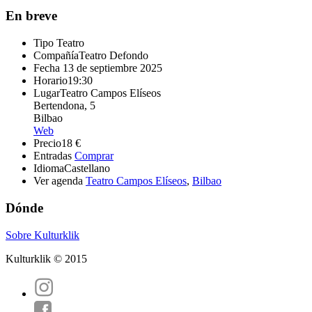
En breve
Tipo
Teatro
Compañía
Teatro Defondo
Fecha
13 de septiembre 2025
Horario
19:30
Lugar
Teatro Campos Elíseos
Bertendona, 5
Bilbao
Web
Precio
18 €
Entradas
Comprar
Idioma
Castellano
Ver agenda
Teatro Campos Elíseos
,
Bilbao
Dónde
Sobre Kulturklik
Kulturklik © 2015