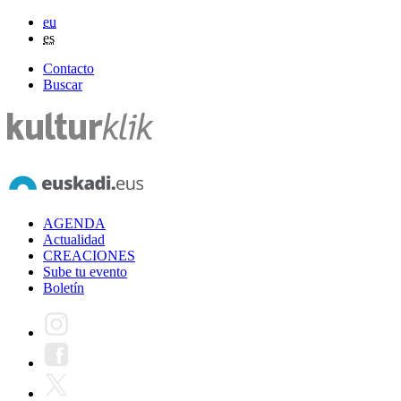
eu
es
Contacto
Buscar
AGENDA
Actualidad
CREACIONES
Sube tu evento
Boletín