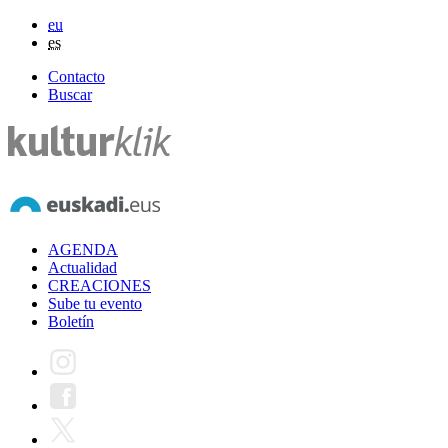
eu
es
Contacto
Buscar
AGENDA
Actualidad
CREACIONES
Sube tu evento
Boletín