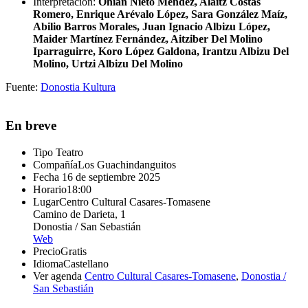
Interpretación:
Ohian Nieto Méndez, Alaitz Costas
Romero, Enrique Arévalo López, Sara González Maíz,
Abilio Barros Morales, Juan Ignacio Albizu López,
Maider Martínez Fernández, Aitziber Del Molino
Iparraguirre, Koro López Galdona, Irantzu Albizu Del
Molino, Urtzi Albizu Del Molino
Fuente:
Donostia Kultura
En breve
Tipo
Teatro
Compañía
Los Guachindanguitos
Fecha
16 de septiembre 2025
Horario
18:00
Lugar
Centro Cultural Casares-Tomasene
Camino de Darieta, 1
Donostia / San Sebastián
Web
Precio
Gratis
Idioma
Castellano
Ver agenda
Centro Cultural Casares-Tomasene
,
Donostia /
San Sebastián