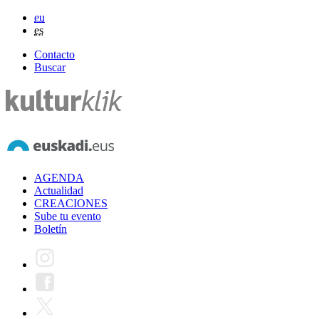
eu
es
Contacto
Buscar
AGENDA
Actualidad
CREACIONES
Sube tu evento
Boletín