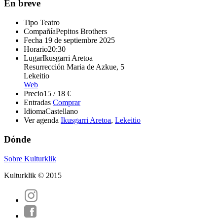
En breve
Tipo
Teatro
Compañía
Pepitos Brothers
Fecha
19 de septiembre 2025
Horario
20:30
Lugar
Ikusgarri Aretoa
Resurrección Maria de Azkue, 5
Lekeitio
Web
Precio
15 / 18 €
Entradas
Comprar
Idioma
Castellano
Ver agenda
Ikusgarri Aretoa
,
Lekeitio
Dónde
Sobre Kulturklik
Kulturklik © 2015