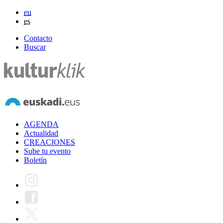
eu
es
Contacto
Buscar
AGENDA
Actualidad
CREACIONES
Sube tu evento
Boletín