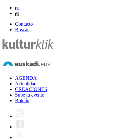
eu
es
Contacto
Buscar
AGENDA
Actualidad
CREACIONES
Sube tu evento
Boletín