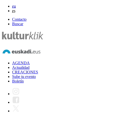
eu
es
Contacto
Buscar
AGENDA
Actualidad
CREACIONES
Sube tu evento
Boletín