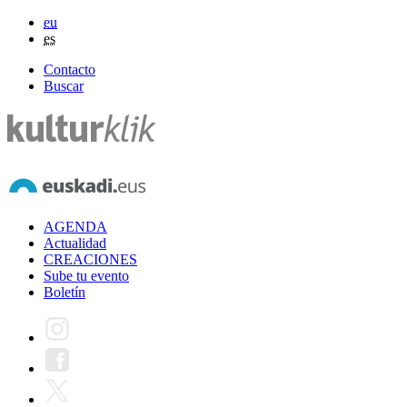
eu
es
Contacto
Buscar
AGENDA
Actualidad
CREACIONES
Sube tu evento
Boletín