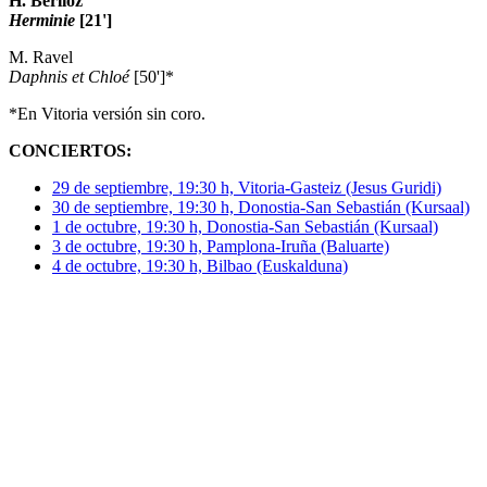
H. Berlioz
Herminie
[21']
M. Ravel
Daphnis et Chloé
[50']*
*En Vitoria versión sin coro.
CONCIERTOS:
29 de septiembre, 19:30 h, Vitoria-Gasteiz (Jesus Guridi)
30 de septiembre, 19:30 h, Donostia-San Sebastián (Kursaal)
1 de octubre, 19:30 h, Donostia-San Sebastián (Kursaal)
3 de octubre, 19:30 h, Pamplona-Iruña (Baluarte)
4 de octubre, 19:30 h, Bilbao (Euskalduna)