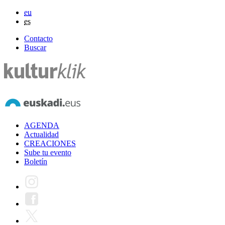
eu
es
Contacto
Buscar
AGENDA
Actualidad
CREACIONES
Sube tu evento
Boletín