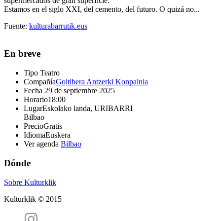
supermercados de gran superficie.
Estamos en el siglo XXI, del cemento, del futuro. O quizá no...
Fuente:
kulturabarrutik.eus
En breve
Tipo
Teatro
Compañía
Goitibera Antzerki Konpainia
Fecha
29 de septiembre 2025
Horario
18:00
Lugar
Eskolako landa, URIBARRI
Bilbao
Precio
Gratis
Idioma
Euskera
Ver agenda
Bilbao
Dónde
Sobre Kulturklik
Kulturklik © 2015