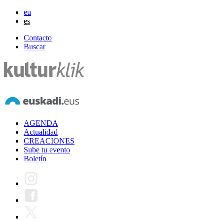
eu
es
Contacto
Buscar
AGENDA
Actualidad
CREACIONES
Sube tu evento
Boletín