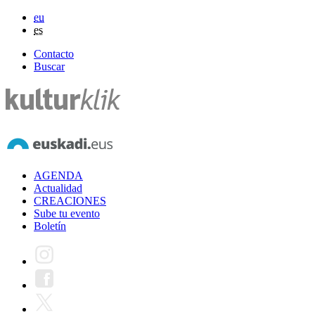
eu
es
Contacto
Buscar
AGENDA
Actualidad
CREACIONES
Sube tu evento
Boletín