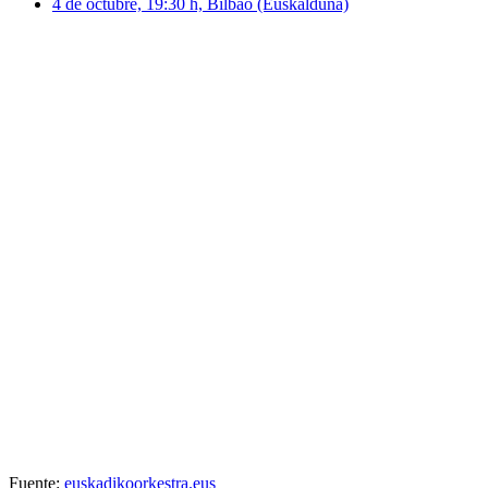
4 de octubre, 19:30 h, Bilbao (Euskalduna)
Fuente:
euskadikoorkestra.eus