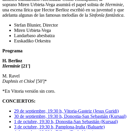
soprano Miren Urbieta-Vega asumirá el papel solista de
Herminie
,
una escena lírica que Hector Berlioz escribió en su juventud y que
adelanta algunas de las famosas melodías de la
Sinfonía fantástica
.
Stefan Blunier, Director
Miren Urbieta-Vega
Landarbaso abesbatza
Euskadiko Orkestra
Programa
H. Berlioz
Herminie
[21']
M. Ravel
Daphnis et Chloé
[50']*
*En Vitoria versión sin coro.
CONCIERTOS:
29 de septiembre, 19:30 h, Vitoria-Gasteiz (Jesus Guridi)
30 de septiembre, 19:30 h, Donostia-San Sebastián (Kursaal)
1 de octubre, 19:30 h, Donostia-San Sebastián (Kursaal)
3 de octubre, 19:30 h, Pamplona-Iruña (Baluarte)