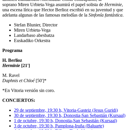
soprano Miren Urbieta-Vega asumirá el papel solista de
Herminie
,
una escena lírica que Hector Berlioz escribió en su juventud y que
adelanta algunas de las famosas melodías de la
Sinfonía fantástica
.
Stefan Blunier, Director
Miren Urbieta-Vega
Landarbaso abesbatza
Euskadiko Orkestra
Programa
H. Berlioz
Herminie
[21']
M. Ravel
Daphnis et Chloé
[50']*
*En Vitoria versión sin coro.
CONCIERTOS:
29 de septiembre, 19:30 h, Vitoria-Gasteiz (Jesus Guridi)
30 de septiembre, 19:30 h, Donostia-San Sebastián (Kursaal)
1 de octubre, 19:30 h, Donostia-San Sebastián (Kursaal)
3 de octubre, 19:30 h, Pamplona-Iruña (Baluarte)