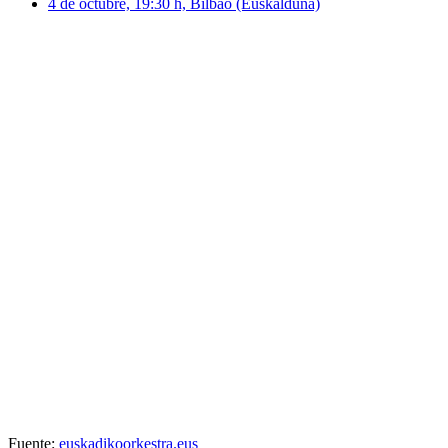
4 de octubre, 19:30 h, Bilbao (Euskalduna)
Fuente:
euskadikoorkestra.eus