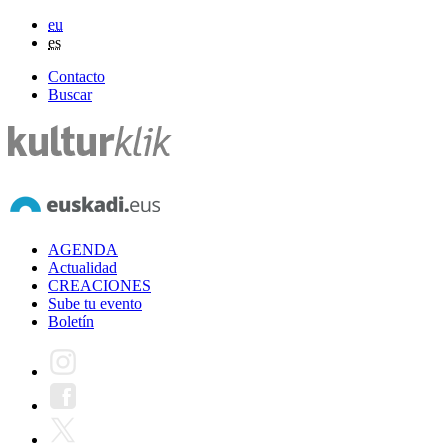
eu
es
Contacto
Buscar
AGENDA
Actualidad
CREACIONES
Sube tu evento
Boletín