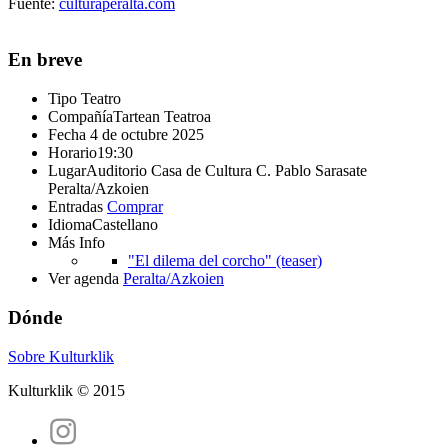
Fuente:
culturaperalta.com
En breve
Tipo
Teatro
Compañía
Tartean Teatroa
Fecha
4 de octubre 2025
Horario
19:30
Lugar
Auditorio Casa de Cultura C. Pablo Sarasate
Peralta/Azkoien
Entradas
Comprar
Idioma
Castellano
Más Info
"El dilema del corcho" (teaser)
Ver agenda
Peralta/Azkoien
Dónde
Sobre Kulturklik
Kulturklik © 2015