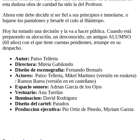
esta dudosa obra de caridad ha sido la del Profesor.
Ahora este debe decidir si ser fiel a sus principios e inmolarse, o
bajarse los pantalones y besarle el culo al filántropo.
Hoy ha tomado una decisión y la va a hacer pública. Cuando está
preparando su alocución, un desconocido, un antiguo ALUMNO
(60 años) con el que tiene cuentas pendientes, irrumpe en su
despacho.
Autor:
Patxo Telleria
Directora:
Mireia Gabilondo
Diseño de escenografía:
Fernando Bernués
Actores:
Patxo Telleria, Mikel Martinez (versión en euskera)
/ Ramon Barea (versión en en castellano)
Espacio sonoro:
Adrian Garcia de los Ojos
Vestuario:
Ana Turrilas
Iluminacion:
David Rodriguez
Diseño del cartel:
Paradox
Produccion ejecutiva:
Pio Ortiz de Pinedo, Myriam Garzia