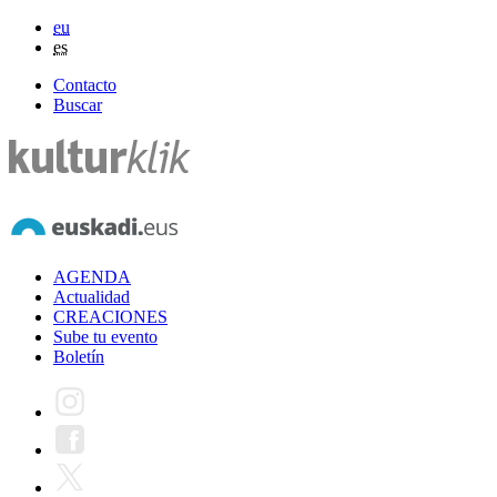
eu
es
Contacto
Buscar
AGENDA
Actualidad
CREACIONES
Sube tu evento
Boletín