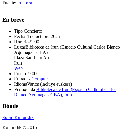
Fuente:
irun.org
En breve
Tipo
Concierto
Fecha
4 de octubre 2025
Horario
21:00
Lugar
Biblioteca de Irun (Espacio Cultural Carlos Blanco
Aguinaga - CBA)
Plaza San Juan Arria
Irun
Web
Precio
19:00
Entradas
Comprar
Idioma
Varios (incluye euskera)
Ver agenda
Biblioteca de Irun (Espacio Cultural Carlos
Blanco Aguinaga - CBA)
,
Irun
Dónde
Sobre Kulturklik
Kulturklik © 2015