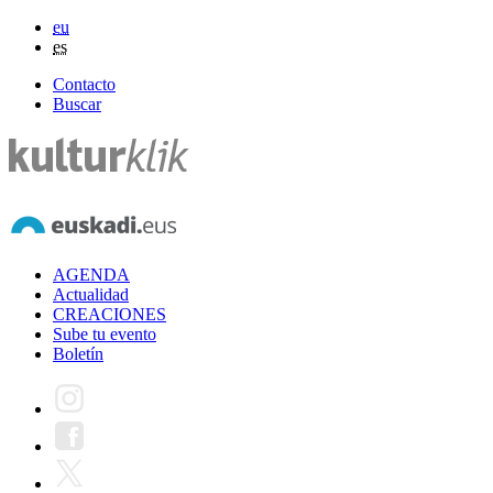
eu
es
Contacto
Buscar
AGENDA
Actualidad
CREACIONES
Sube tu evento
Boletín