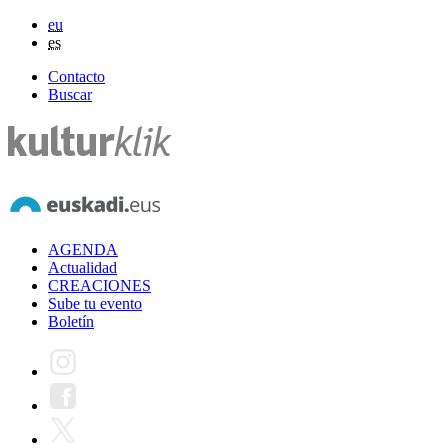
eu
es
Contacto
Buscar
AGENDA
Actualidad
CREACIONES
Sube tu evento
Boletín