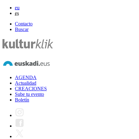
eu
es
Contacto
Buscar
AGENDA
Actualidad
CREACIONES
Sube tu evento
Boletín