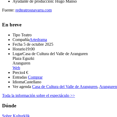
Ayudante de producción: Hugo Manso
Fuente:
redteatrosnavarra.com
En breve
Tipo
Teatro
Compañía
Artedrama
Fecha
5 de octubre 2025
Horario
19:00
Lugar
Casa de Cultura del Valle de Aranguren
Plaza Eguzki
Aranguren
Web
Precio
4 €
Entradas
Comprar
Idioma
Castellano
Ver agenda
Casa de Cultura del Valle de Aranguren
,
Aranguren
Toda la información sobre el espectáculo >>
Dónde
Sobre Kulturklik