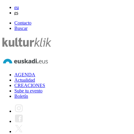
eu
es
Contacto
Buscar
AGENDA
Actualidad
CREACIONES
Sube tu evento
Boletín