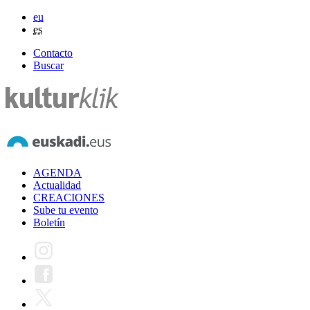
eu
es
Contacto
Buscar
AGENDA
Actualidad
CREACIONES
Sube tu evento
Boletín