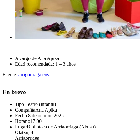
A cargo de Ana Apika
Edad recomendada: 1 – 3 años
Fuente:
arrigorriaga.eus
En breve
Tipo
Teatro (infantil)
Compañía
Ana Apika
Fecha
8 de octubre 2025
Horario
17:00
Lugar
Biblioteca de Arrigorriaga (Abusu)
Olatxu, 4
Arrigorriaga