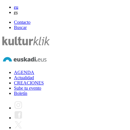
eu
es
Contacto
Buscar
AGENDA
Actualidad
CREACIONES
Sube tu evento
Boletín