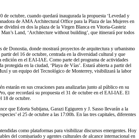
el 10 de octubre, cuando quedará inaugurada la propuesta ‘Levedad y
ganadora de AMA Architectural Office para la Plaza de las Mujeres en
ue dividirá en dos la plaza de la Virgen Blanca en Vitoria-Gasteiz
 Man’s Land, ‘Architecture without building’, que itinerará por todos
us de Donostia, donde mostrará proyectos de arquitectura y urbanismo
artir del 16 de octubre, centrada en la diversidad cultural y que
 esta edición en el EAI-IAE. Como parte del programa de actividades
rotegida en la ciudad, ‘Playa de Vías’. Estará abierta a partir del
uxí y un equipo del Tecnológico de Monterrey, visibilizará la labor
én estarán en sus creaciones para analizarlas junto al público en su
Pro, que recordará su propuesta el 31 de octubre en el EAI-IAE. El
l 18 de octubre.
e que Edorta Subijana, Garazi Egiguren y J. Sasso llevarán a la
ecies’ el 25 de octubre a las 17:00h. En las tres capitales, diferentes
entendidas como plataformas para visibilizar discursos emergentes. Hoy
nsables del comisariado y agentes culturales de alcance internacional en