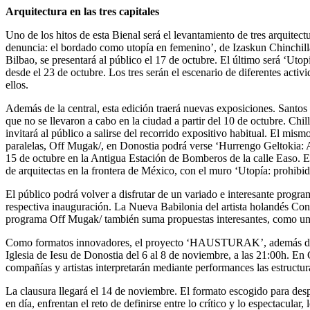
Arquitectura en las tres capitales
Uno de los hitos de esta Bienal será el levantamiento de tres arquite
denuncia: el bordado como utopía en femenino’, de Izaskun Chinchilla
Bilbao, se presentará al público el 17 de octubre. El último será ‘Utop
desde el 23 de octubre. Los tres serán el escenario de diferentes act
ellos.
Además de la central, esta edición traerá nuevas exposiciones. Santo
que no se llevaron a cabo en la ciudad a partir del 10 de octubre. Chi
invitará al público a salirse del recorrido expositivo habitual. El mi
paralelas, Off Mugak/, en Donostia podrá verse ‘Hurrengo Geltokia: Am
15 de octubre en la Antigua Estación de Bomberos de la calle Easo. En
de arquitectas en la frontera de México, con el muro ‘Utopía: prohibid
El público podrá volver a disfrutar de un variado e interesante program
respectiva inauguración. La Nueva Babilonia del artista holandés Cons
programa Off Mugak/ también suma propuestas interesantes, como una
Como formatos innovadores, el proyecto ‘HAUSTURAK’, además de conf
Iglesia de Iesu de Donostia del 6 al 8 de noviembre, a las 21:00h. En C
compañías y artistas interpretarán mediante performances las estructura
La clausura llegará el 14 de noviembre. El formato escogido para desp
en día, enfrentan el reto de definirse entre lo crítico y lo espectacula