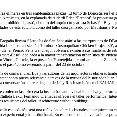
cturas efímeras en tres emblemáticas plazas. El turno de Donostia será 
 Architects, en la explanada de Alderdi Eder. ‘Etxenoi’, la propuesta 
ía: prohibido el paso’, el muro del arquitecto y artista Sebastián Bayo q
ividades de esta edición, como del taller coorganizado por Maushaus y No
s Bregaña llevará ‘Ucronías de San Sebastián’ a las marquesinas de DB
llida Leku suma este año ‘Limina - Cosmopolitan Chicken Project 30’, a p
smo día, el Premio Peña Ganchegui volverá a exhibir a sus finalistas de
ara-Easo’, dedicada a la mayor transformación urbanística de vivienda p
 Vitoria-Gasteiz, la exposición ‘Entretejidas’, comisariada por Zaida M
o el paso’ como escenario a partir del 23 de octubre.
a de conferencias. Los y las autoras de las arquitecturas efímeras tambi
tant cobra nueva relevancia a través de la mirada del historiador Juan 
 conversación sobre el legado de Lilly Reich también en el EAI-IAE e
erencias, ofrecerá la instalación audiovisual inmersiva y performanc
hillida Leku, Fernando Cremades ofrecerá el taller-performance ‘Interesp
s resultantes del taller ‘Architecture without building’.
edir esta edición será una reflexión sobre las bienales de arquitectura 
r, lo experimental y lo institucional. En este contexto, conversarán respo