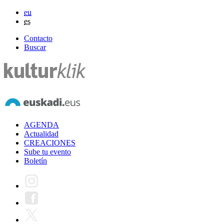
eu
es
Contacto
Buscar
AGENDA
Actualidad
CREACIONES
Sube tu evento
Boletín