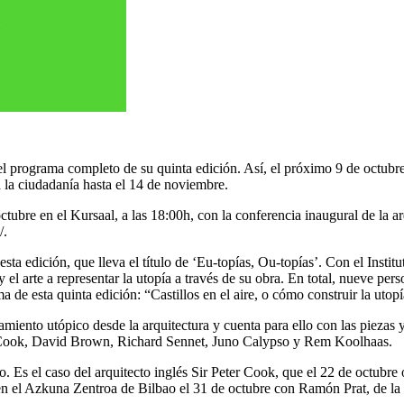
l programa completo de su quinta edición. Así, el próximo 9 de octubr
a la ciudadanía hasta el 14 de noviembre.
ctubre en el Kursaal, a las 18:00h, con la conferencia inaugural de la 
/.
e esta edición, que lleva el título de ‘Eu-topías, Ou-topías’. Con el In
 el arte a representar la utopía a través de su obra. En total, nueve per
 de esta quinta edición: “Castillos en el aire, o cómo construir la utop
miento utópico desde la arquitectura y cuenta para ello con las piezas
r Cook, David Brown, Richard Sennet, Juno Calypso y Rem Koolhaas.
. Es el caso del arquitecto inglés Sir Peter Cook, que el 22 de octubre
 en el Azkuna Zentroa de Bilbao el 31 de octubre con Ramón Prat, de la e