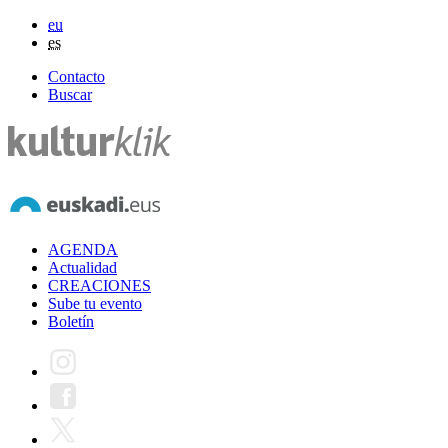
eu
es
Contacto
Buscar
AGENDA
Actualidad
CREACIONES
Sube tu evento
Boletín