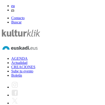
eu
es
Contacto
Buscar
AGENDA
Actualidad
CREACIONES
Sube tu evento
Boletín