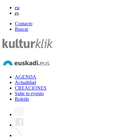
eu
es
Contacto
Buscar
AGENDA
Actualidad
CREACIONES
Sube tu evento
Boletín