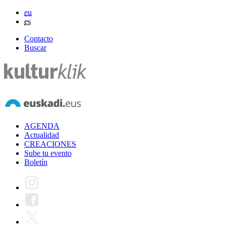
eu
es
Contacto
Buscar
AGENDA
Actualidad
CREACIONES
Sube tu evento
Boletín