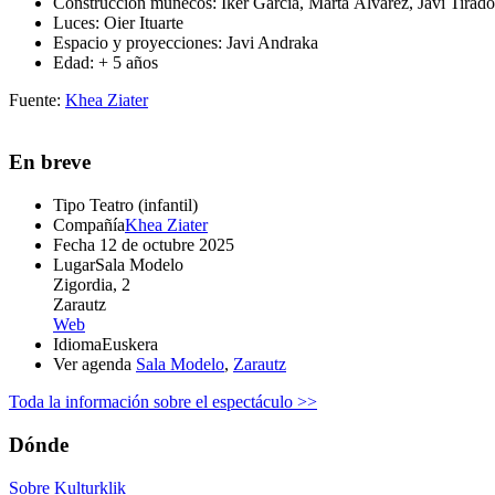
Construcción muñecos: Iker García, Marta Álvarez, Javi Tirad
Luces: Oier Ituarte
Espacio y proyecciones: Javi Andraka
Edad: + 5 años
Fuente:
Khea Ziater
En breve
Tipo
Teatro (infantil)
Compañía
Khea Ziater
Fecha
12 de octubre 2025
Lugar
Sala Modelo
Zigordia, 2
Zarautz
Web
Idioma
Euskera
Ver agenda
Sala Modelo
,
Zarautz
Toda la información sobre el espectáculo >>
Dónde
Sobre Kulturklik