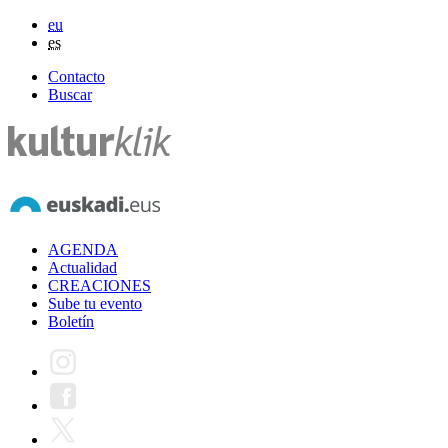
eu
es
Contacto
Buscar
AGENDA
Actualidad
CREACIONES
Sube tu evento
Boletín