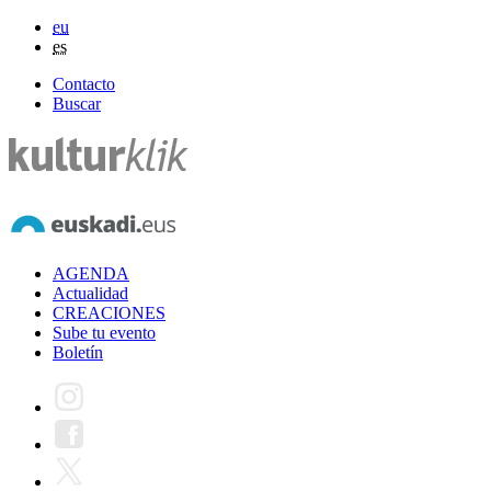
eu
es
Contacto
Buscar
AGENDA
Actualidad
CREACIONES
Sube tu evento
Boletín