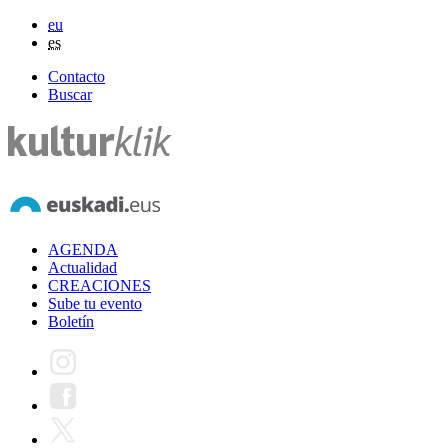
eu
es
Contacto
Buscar
AGENDA
Actualidad
CREACIONES
Sube tu evento
Boletín