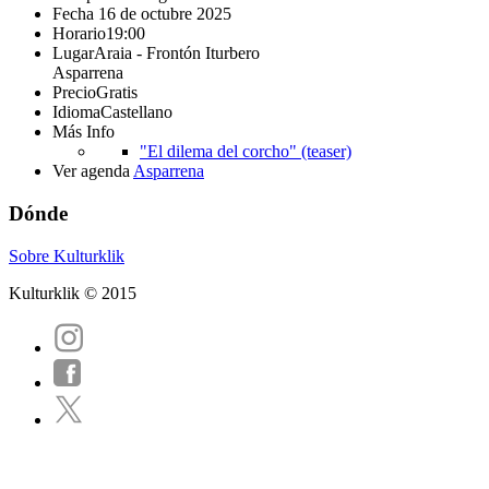
Fecha
16 de octubre 2025
Horario
19:00
Lugar
Araia - Frontón Iturbero
Asparrena
Precio
Gratis
Idioma
Castellano
Más Info
"El dilema del corcho" (teaser)
Ver agenda
Asparrena
Dónde
Sobre Kulturklik
Kulturklik © 2015