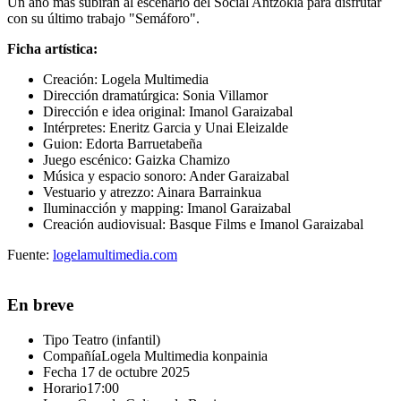
Un año más subirán al escenario del Social Antzokia para disfrutar
con su último trabajo "Semáforo".
Ficha artística:
Creación: Logela Multimedia
Dirección dramatúrgica: Sonia Villamor
Dirección e idea original: Imanol Garaizabal
Intérpretes: Eneritz Garcia y Unai Eleizalde
Guion: Edorta Barruetabeña
Juego escénico: Gaizka Chamizo
Música y espacio sonoro: Ander Garaizabal
Vestuario y atrezzo: Ainara Barrainkua
Iluminacción y mapping: Imanol Garaizabal
Creación audiovisual: Basque Films e Imanol Garaizabal
Fuente:
logelamultimedia.com
En breve
Tipo
Teatro (infantil)
Compañía
Logela Multimedia konpainia
Fecha
17 de octubre 2025
Horario
17:00