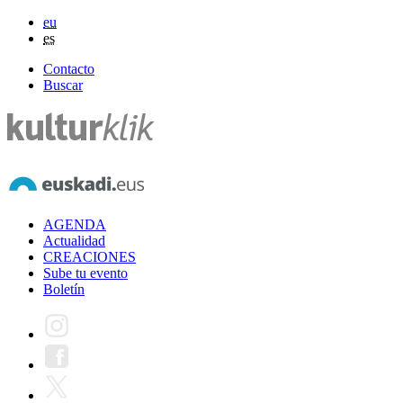
eu
es
Contacto
Buscar
AGENDA
Actualidad
CREACIONES
Sube tu evento
Boletín