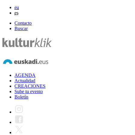
eu
es
Contacto
Buscar
AGENDA
Actualidad
CREACIONES
Sube tu evento
Boletín