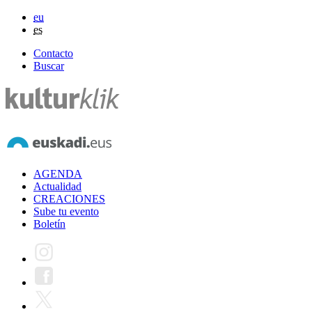
eu
es
Contacto
Buscar
AGENDA
Actualidad
CREACIONES
Sube tu evento
Boletín