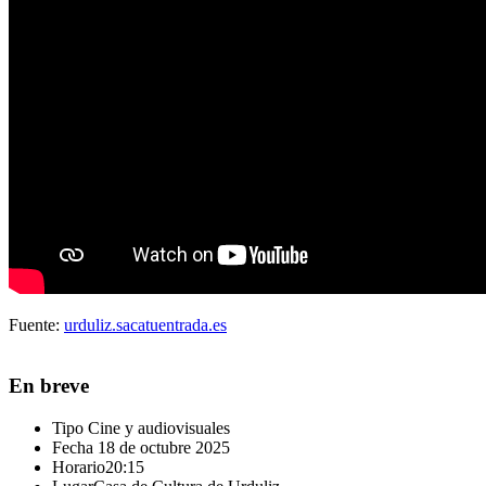
Fuente:
urduliz.sacatuentrada.es
En breve
Tipo
Cine y audiovisuales
Fecha
18 de octubre 2025
Horario
20:15