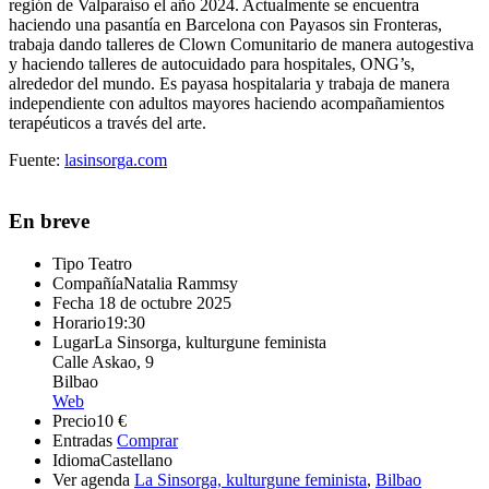
región de Valparaíso el año 2024. Actualmente se encuentra
haciendo una pasantía en Barcelona con Payasos sin Fronteras,
trabaja dando talleres de Clown Comunitario de manera autogestiva
y haciendo talleres de autocuidado para hospitales, ONG’s,
alrededor del mundo. Es payasa hospitalaria y trabaja de manera
independiente con adultos mayores haciendo acompañamientos
terapéuticos a través del arte.
Fuente:
lasinsorga.com
En breve
Tipo
Teatro
Compañía
Natalia Rammsy
Fecha
18 de octubre 2025
Horario
19:30
Lugar
La Sinsorga, kulturgune feminista
Calle Askao, 9
Bilbao
Web
Precio
10 €
Entradas
Comprar
Idioma
Castellano
Ver agenda
La Sinsorga, kulturgune feminista
,
Bilbao