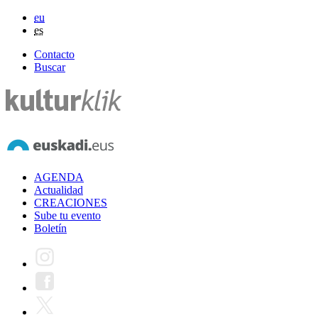
eu
es
Contacto
Buscar
AGENDA
Actualidad
CREACIONES
Sube tu evento
Boletín